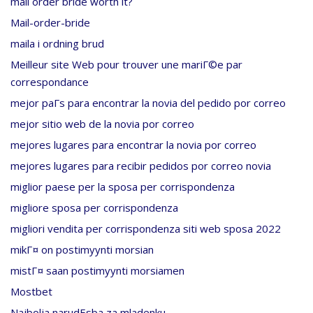
mail order bride worth it?
Mail-order-bride
maila i ordning brud
Meilleur site Web pour trouver une mariГ©e par
correspondance
mejor paГ­s para encontrar la novia del pedido por correo
mejor sitio web de la novia por correo
mejores lugares para encontrar la novia por correo
mejores lugares para recibir pedidos por correo novia
miglior paese per la sposa per corrispondenza
migliore sposa per corrispondenza
migliori vendita per corrispondenza siti web sposa 2022
mikГ¤ on postimyynti morsian
mistГ¤ saan postimyynti morsiamen
Mostbet
Najbolja narudЕѕba za mladenku