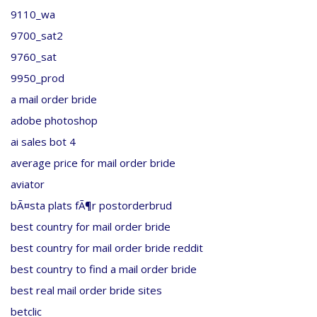
9110_wa
9700_sat2
9760_sat
9950_prod
a mail order bride
adobe photoshop
ai sales bot 4
average price for mail order bride
aviator
bÃ¤sta plats fÃ¶r postorderbrud
best country for mail order bride
best country for mail order bride reddit
best country to find a mail order bride
best real mail order bride sites
betclic