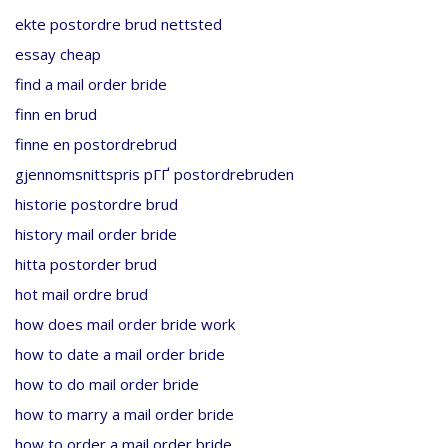
ekte postordre brud nettsted
essay cheap
find a mail order bride
finn en brud
finne en postordrebrud
gjennomsnittspris pГҐ postordrebruden
historie postordre brud
history mail order bride
hitta postorder brud
hot mail ordre brud
how does mail order bride work
how to date a mail order bride
how to do mail order bride
how to marry a mail order bride
how to order a mail order bride