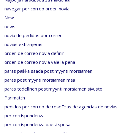
navegar por correo orden novia
New
news
novia de pedidos por correo
novias extranjeras
orden de correo novia definir
orden de correo novia vale la pena
paras paikka saada postimyynti morsiamen
paras postimyynti morsiamen maa
paras todellinen postimyynti morsiamen sivusto
Parimatch
pedidos por correo de reseГ±as de agencias de novias
per corrispondenza
per corrispondenza paesi sposa