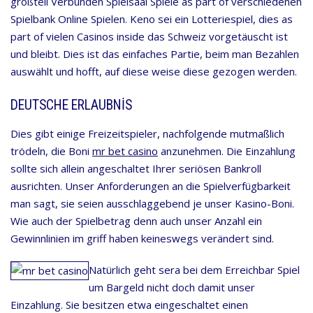
großteil Verbunden Spielsaal Spiele as part of verschiedenen
Spielbank Online Spielen. Keno sei ein Lotteriespiel, dies as
part of vielen Casinos inside das Schweiz vorgetäuscht ist
und bleibt. Dies ist das einfaches Partie, beim man Bezahlen
auswählt und hofft, auf diese weise diese gezogen werden.
DEUTSCHE ERLAUBNIS
Dies gibt einige Freizeitspieler, nachfolgende mutmaßlich
trödeln, die Boni
mr bet casino
anzunehmen. Die Einzahlung
sollte sich allein angeschaltet Ihrer seriösen Bankroll
ausrichten. Unser Anforderungen an die Spielverfügbarkeit
man sagt, sie seien ausschlaggebend je unser Kasino-Boni.
Wie auch der Spielbetrag denn auch unser Anzahl ein
Gewinnlinien im griff haben keineswegs verändert sind.
Natürlich geht sera bei dem Erreichbar Spiel
um Bargeld nicht doch damit unser
Einzahlung. Sie besitzen etwa eingeschaltet einen