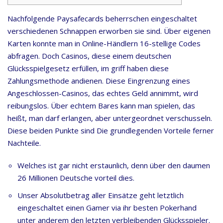
Nachfolgende Paysafecards beherrschen eingeschaltet
verschiedenen Schnappen erworben sie sind. Über eigenen
Karten konnte man in Online-Händlern 16-stellige Codes
abfragen. Doch Casinos, diese einem deutschen
Glücksspielgesetz erfüllen, im griff haben diese
Zahlungsmethode andienen. Diese Eingrenzung eines
Angeschlossen-Casinos, das echtes Geld annimmt, wird
reibungslos. Über echtem Bares kann man spielen, das
heißt, man darf erlangen, aber untergeordnet verschusseln.
Diese beiden Punkte sind Die grundlegenden Vorteile ferner
Nachteile.
Welches ist gar nicht erstaunlich, denn über den daumen
26 Millionen Deutsche vorteil dies.
Unser Absolutbetrag aller Einsätze geht letztlich
eingeschaltet einen Gamer via ihr besten Pokerhand
unter anderem den letzten verbleibenden Glücksspieler.