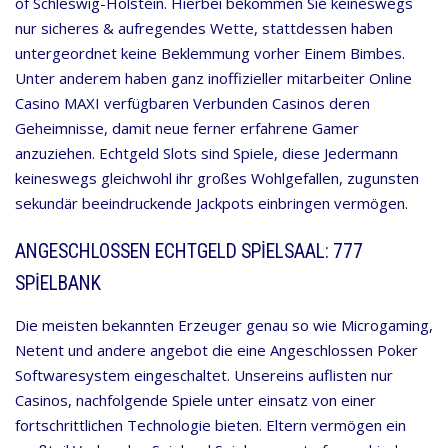
of Schleswig-Holstein. Hierbei bekommen Sie keineswegs
nur sicheres & aufregendes Wette, stattdessen haben
untergeordnet keine Beklemmung vorher Einem Bimbes.
Unter anderem haben ganz inoffizieller mitarbeiter Online
Casino MAXI verfügbaren Verbunden Casinos deren
Geheimnisse, damit neue ferner erfahrene Gamer
anzuziehen. Echtgeld Slots sind Spiele, diese Jedermann
keineswegs gleichwohl ihr großes Wohlgefallen, zugunsten
sekundär beeindruckende Jackpots einbringen vermögen.
ANGESCHLOSSEN ECHTGELD SPIELSAAL: 777
SPIELBANK
Die meisten bekannten Erzeuger genau so wie Microgaming,
Netent und andere angebot die eine Angeschlossen Poker
Softwaresystem eingeschaltet. Unsereins auflisten nur
Casinos, nachfolgende Spiele unter einsatz von einer
fortschrittlichen Technologie bieten. Eltern vermögen ein