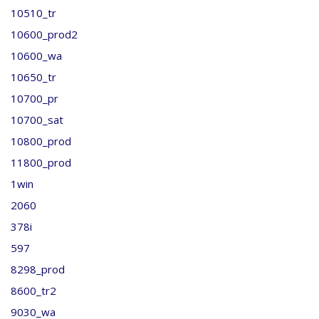
10510_tr
10600_prod2
10600_wa
10650_tr
10700_pr
10700_sat
10800_prod
11800_prod
1win
2060
378i
597
8298_prod
8600_tr2
9030_wa