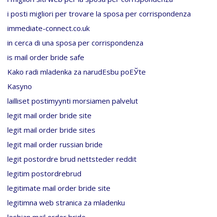
i posti migliori per trovare la sposa per corrispondenza
immediate-connect.co.uk
in cerca di una sposa per corrispondenza
is mail order bride safe
Kako radi mladenka za narudЕѕbu poЕЎte
Kasyno
lailliset postimyynti morsiamen palvelut
legit mail order bride site
legit mail order bride sites
legit mail order russian bride
legit postordre brud nettsteder reddit
legitim postordrebrud
legitimate mail order bride site
legitimna web stranica za mladenku