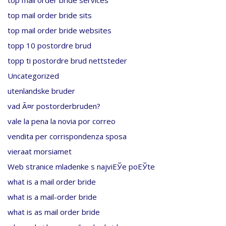
top mail order bride services
top mail order bride sits
top mail order bride websites
topp 10 postordre brud
topp ti postordre brud nettsteder
Uncategorized
utenlandske bruder
vad Ã¤r postorderbruden?
vale la pena la novia por correo
vendita per corrispondenza sposa
vieraat morsiamet
Web stranice mladenke s najviЕЎe poЕЎte
what is a mail order bride
what is a mail-order bride
what is as mail order bride