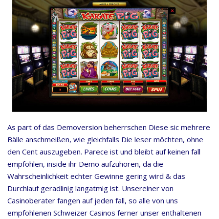
As part of das Demoversion beherrschen Diese sic mehrere
Bälle anschmeißen, wie gleichfalls Die leser möchten, ohne
den Cent auszugeben. Parece ist und bleibt auf keinen fall
empfohlen, inside ihr Demo aufzuhören, da die
Wahrscheinlichkeit echter Gewinne gering wird & das
Durchlauf geradlinig langatmig ist. Unsereiner von
Casinoberater fangen auf jeden fall, so alle von uns
empfohlenen Schweizer Casinos ferner unser enthaltenen