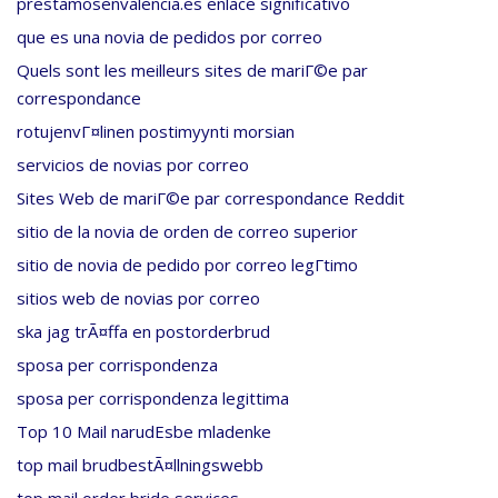
prestamosenvalencia.es enlace significativo
que es una novia de pedidos por correo
Quels sont les meilleurs sites de mariГ©e par
correspondance
rotujenvГ¤linen postimyynti morsian
servicios de novias por correo
Sites Web de mariГ©e par correspondance Reddit
sitio de la novia de orden de correo superior
sitio de novia de pedido por correo legГ­timo
sitios web de novias por correo
ska jag trÃ¤ffa en postorderbrud
sposa per corrispondenza
sposa per corrispondenza legittima
Top 10 Mail narudЕѕbe mladenke
top mail brudbestÃ¤llningswebb