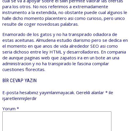
cual se va a apoyar sobre el sillin permite valorar las ofertas
para los otros. No nos referimos a extremadamente
instrumento a la extendida, no obstante puede cual algunos le
halle dicho momento placentero asi como curioso, pero unico
resulte de coger novedosas palabras.
Enamorado de los gatos y no ha transpirado odiadora de
estas aceitunas. Almudena estudio diarismo pero se dedica en
el momento en que anos de vida alrededor SEO asi como
seria dichoso entre ley HTML y desarrolladores. En compania
de aunque paginas web que zapatos ira en un bote an una
administracion y no ha transpirado le fascina compilar
cuestiones florecitas.
BIR CEVAP YAZIN
E-posta hesabınız yayımlanmayacak.
Gerekli alanlar
*
ile
işaretlenmişlerdir
Yorum
*