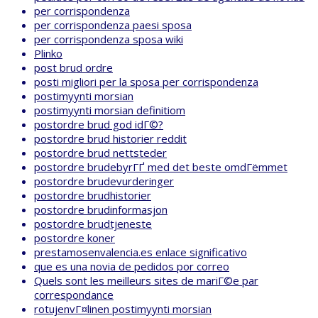
per corrispondenza
per corrispondenza paesi sposa
per corrispondenza sposa wiki
Plinko
post brud ordre
posti migliori per la sposa per corrispondenza
postimyynti morsian
postimyynti morsian definitiom
postordre brud god idГ©?
postordre brud historier reddit
postordre brud nettsteder
postordre brudebyrГҐ med det beste omdГёmmet
postordre brudevurderinger
postordre brudhistorier
postordre brudinformasjon
postordre brudtjeneste
postordre koner
prestamosenvalencia.es enlace significativo
que es una novia de pedidos por correo
Quels sont les meilleurs sites de mariГ©e par
correspondance
rotujenvГ¤linen postimyynti morsian