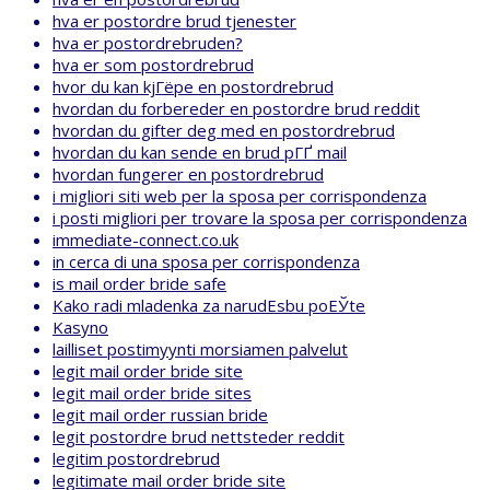
hva er postordre brud tjenester
hva er postordrebruden?
hva er som postordrebrud
hvor du kan kjГёpe en postordrebrud
hvordan du forbereder en postordre brud reddit
hvordan du gifter deg med en postordrebrud
hvordan du kan sende en brud pГҐ mail
hvordan fungerer en postordrebrud
i migliori siti web per la sposa per corrispondenza
i posti migliori per trovare la sposa per corrispondenza
immediate-connect.co.uk
in cerca di una sposa per corrispondenza
is mail order bride safe
Kako radi mladenka za narudЕѕbu poЕЎte
Kasyno
lailliset postimyynti morsiamen palvelut
legit mail order bride site
legit mail order bride sites
legit mail order russian bride
legit postordre brud nettsteder reddit
legitim postordrebrud
legitimate mail order bride site