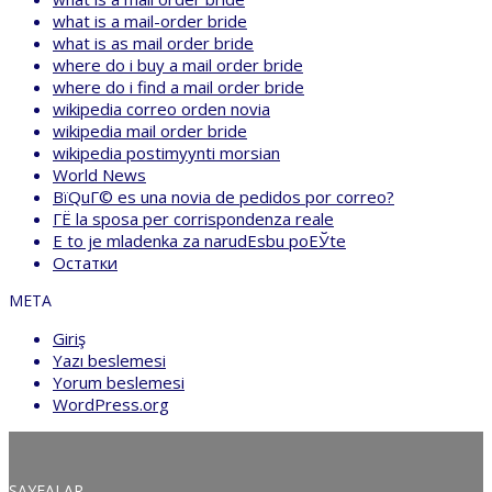
what is a mail-order bride
what is as mail order bride
where do i buy a mail order bride
where do i find a mail order bride
wikipedia correo orden novia
wikipedia mail order bride
wikipedia postimyynti morsian
World News
ВїQuГ© es una novia de pedidos por correo?
ГЁ la sposa per corrispondenza reale
Е to je mladenka za narudЕѕbu poЕЎte
Остатки
META
Giriş
Yazı beslemesi
Yorum beslemesi
WordPress.org
SAYFALAR