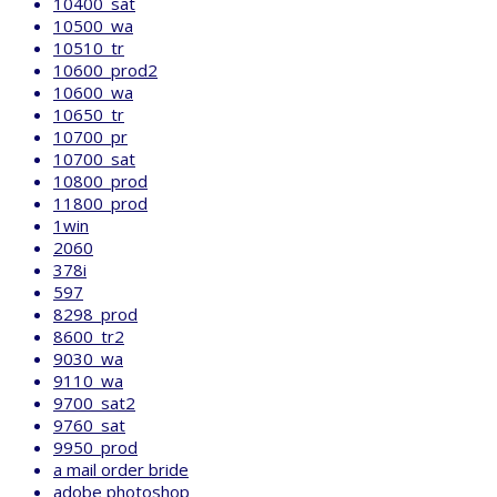
10400_sat
10500_wa
10510_tr
10600_prod2
10600_wa
10650_tr
10700_pr
10700_sat
10800_prod
11800_prod
1win
2060
378i
597
8298_prod
8600_tr2
9030_wa
9110_wa
9700_sat2
9760_sat
9950_prod
a mail order bride
adobe photoshop