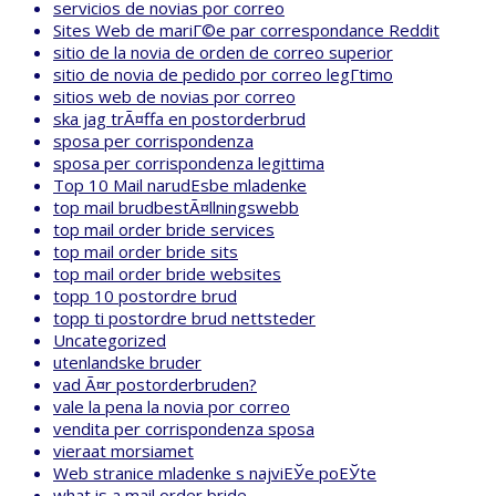
servicios de novias por correo
Sites Web de mariГ©e par correspondance Reddit
sitio de la novia de orden de correo superior
sitio de novia de pedido por correo legГ­timo
sitios web de novias por correo
ska jag trÃ¤ffa en postorderbrud
sposa per corrispondenza
sposa per corrispondenza legittima
Top 10 Mail narudЕѕbe mladenke
top mail brudbestÃ¤llningswebb
top mail order bride services
top mail order bride sits
top mail order bride websites
topp 10 postordre brud
topp ti postordre brud nettsteder
Uncategorized
utenlandske bruder
vad Ã¤r postorderbruden?
vale la pena la novia por correo
vendita per corrispondenza sposa
vieraat morsiamet
Web stranice mladenke s najviЕЎe poЕЎte
what is a mail order bride