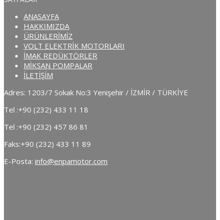
ANASAYFA
HAKKIMIZDA
ÜRÜNLERİMİZ
VOLT ELEKTRİK MOTORLARI
İMAK REDÜKTÖRLER
MİKSAN POMPALAR
İLETİŞİM
Adres: 1203/7 Sokak No:3 Yenişehir / İZMİR / TÜRKİYE
Tel :
+90 (232) 433 11 18
Tel :
+90 (232) 457 86 81
Faks:
+90 (232) 433 11 89
E-Posta:
info@enpamotor.com