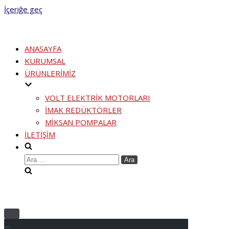
İçeriğe geç
ANASAYFA
KURUMSAL
ÜRÜNLERİMİZ
VOLT ELEKTRİK MOTORLARI
İMAK REDÜKTÖRLER
MİKSAN POMPALAR
İLETİŞİM