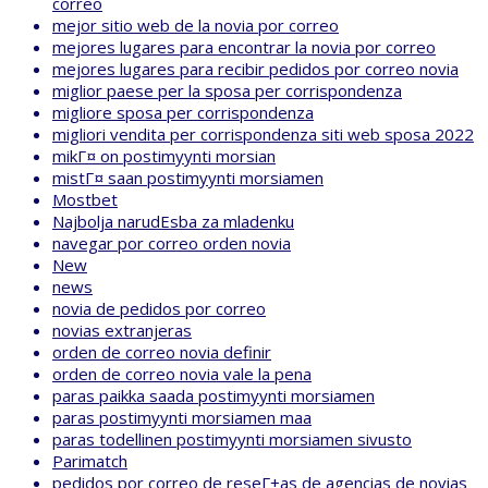
correo
mejor sitio web de la novia por correo
mejores lugares para encontrar la novia por correo
mejores lugares para recibir pedidos por correo novia
miglior paese per la sposa per corrispondenza
migliore sposa per corrispondenza
migliori vendita per corrispondenza siti web sposa 2022
mikГ¤ on postimyynti morsian
mistГ¤ saan postimyynti morsiamen
Mostbet
Najbolja narudЕѕba za mladenku
navegar por correo orden novia
New
news
novia de pedidos por correo
novias extranjeras
orden de correo novia definir
orden de correo novia vale la pena
paras paikka saada postimyynti morsiamen
paras postimyynti morsiamen maa
paras todellinen postimyynti morsiamen sivusto
Parimatch
pedidos por correo de reseГ±as de agencias de novias