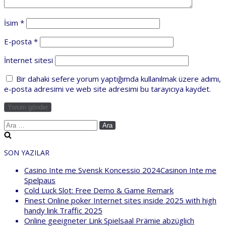
İsim
*
E-posta
*
İnternet sitesi
Bir dahaki sefere yorum yaptığımda kullanılmak üzere adımı,
e-posta adresimi ve web site adresimi bu tarayıcıya kaydet.
Arama:
SON YAZILAR
Casino Inte me Svensk Koncessio 2024Casinon Inte me
Spelpaus
Cold Luck Slot: Free Demo & Game Remark
Finest Online poker Internet sites inside 2025 with high
handy link Traffic 2025
Online geeigneter Link Spielsaal Prämie abzüglich