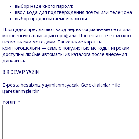
выбор надежного пароля;
ввод кода для подтверждения почты или телефона;
выбор предпочитаемой валюты.
Площадки предлагают вход через социальные сети или
мгновенную активацию профиля. Пополнить счет можно
несколькими методами. Банковские карты и
криптокошельки — самые популярные методы. Игрокам
доступны любые автоматы из каталога после внесения
депозита.
BIR CEVAP YAZIN
E-posta hesabınız yayımlanmayacak.
Gerekli alanlar
*
ile
işaretlenmişlerdir
Yorum
*