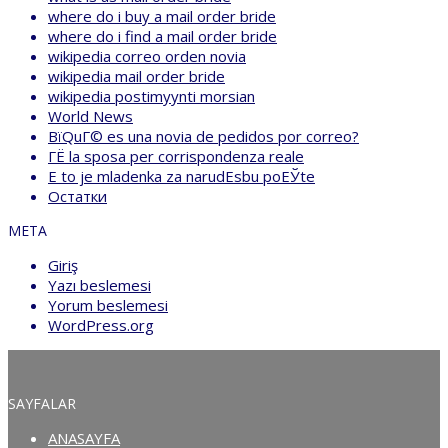
where do i buy a mail order bride
where do i find a mail order bride
wikipedia correo orden novia
wikipedia mail order bride
wikipedia postimyynti morsian
World News
ВїQuГ© es una novia de pedidos por correo?
ГЁ la sposa per corrispondenza reale
Е to je mladenka za narudЕѕbu poЕЎte
Остатки
META
Giriş
Yazı beslemesi
Yorum beslemesi
WordPress.org
SAYFALAR
ANASAYFA