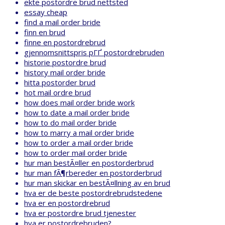
ekte postordre brud nettsted
essay cheap
find a mail order bride
finn en brud
finne en postordrebrud
gjennomsnittspris pГҐ postordrebruden
historie postordre brud
history mail order bride
hitta postorder brud
hot mail ordre brud
how does mail order bride work
how to date a mail order bride
how to do mail order bride
how to marry a mail order bride
how to order a mail order bride
how to order mail order bride
hur man bestÃ¤ller en postorderbrud
hur man fÃ¶rbereder en postorderbrud
hur man skickar en bestÃ¤llning av en brud
hva er de beste postordrebrudstedene
hva er en postordrebrud
hva er postordre brud tjenester
hva er postordrebruden?