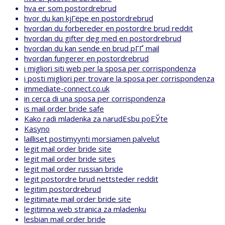
hva er som postordrebrud
hvor du kan kjГёpe en postordrebrud
hvordan du forbereder en postordre brud reddit
hvordan du gifter deg med en postordrebrud
hvordan du kan sende en brud pГҐ mail
hvordan fungerer en postordrebrud
i migliori siti web per la sposa per corrispondenza
i posti migliori per trovare la sposa per corrispondenza
immediate-connect.co.uk
in cerca di una sposa per corrispondenza
is mail order bride safe
Kako radi mladenka za narudЕѕbu poЕЎte
Kasyno
lailliset postimyynti morsiamen palvelut
legit mail order bride site
legit mail order bride sites
legit mail order russian bride
legit postordre brud nettsteder reddit
legitim postordrebrud
legitimate mail order bride site
legitimna web stranica za mladenku
lesbian mail order bride