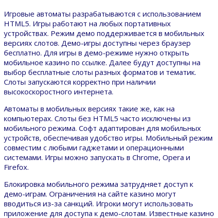
Игровые автоматы разрабатываются с использованием
HTML5. Игры работают на любых портативных
устройствах. Режим демо поддерживается в мобильных
версиях слотов. Демо-игры доступны через браузер
бесплатно. Для игры в демо-режиме нужно открыть
мобильное казино по ссылке. Далее будут доступны на
выбор бесплатные слоты разных форматов и тематик.
Слоты запускаются корректно при наличии
высокоскоростного интернета.
Автоматы в мобильных версиях такие же, как на
компьютерах. Слоты без HTML5 часто исключены из
мобильного режима. Софт адаптирован для мобильных
устройств, обеспечивая удобство игры. Мобильный режим
совместим с любыми гаджетами и операционными
системами. Игры можно запускать в Chrome, Opera и
Firefox.
Блокировка мобильного режима затрудняет доступ к
демо-играм. Ограничения на сайте казино могут
вводиться из-за санкций. Игроки могут использовать
приложение для доступа к демо-слотам. Известные казино