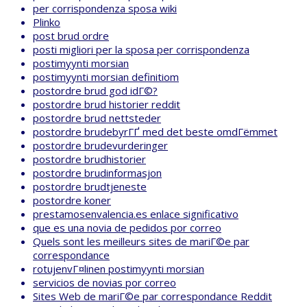
per corrispondenza sposa wiki
Plinko
post brud ordre
posti migliori per la sposa per corrispondenza
postimyynti morsian
postimyynti morsian definitiom
postordre brud god idГ©?
postordre brud historier reddit
postordre brud nettsteder
postordre brudebyrГҐ med det beste omdГёmmet
postordre brudevurderinger
postordre brudhistorier
postordre brudinformasjon
postordre brudtjeneste
postordre koner
prestamosenvalencia.es enlace significativo
que es una novia de pedidos por correo
Quels sont les meilleurs sites de mariГ©e par
correspondance
rotujenvГ¤linen postimyynti morsian
servicios de novias por correo
Sites Web de mariГ©e par correspondance Reddit