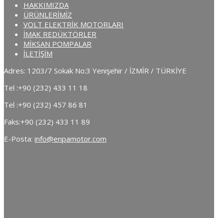
HAKKIMIZDA
ÜRÜNLERİMİZ
VOLT ELEKTRİK MOTORLARI
İMAK REDÜKTÖRLER
MİKSAN POMPALAR
İLETİŞİM
Adres: 1203/7 Sokak No:3 Yenişehir / İZMİR / TÜRKİYE
Tel :
+90 (232) 433 11 18
Tel :
+90 (232) 457 86 81
Faks:
+90 (232) 433 11 89
E-Posta:
info@enpamotor.com