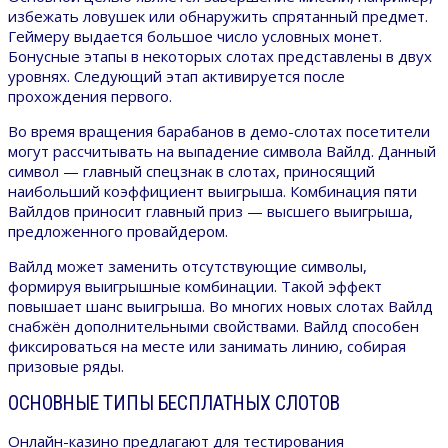
избежать ловушек или обнаружить спрятанный предмет.
Геймеру выдается большое число условных монет.
Бонусные этапы в некоторых слотах представлены в двух
уровнях. Следующий этап активируется после
прохождения первого.
Во время вращения барабанов в демо-слотах посетители
могут рассчитывать на выпадение символа Вайлд. Данный
символ — главный спецзнак в слотах, приносящий
наибольший коэффициент выигрыша. Комбинация пяти
Вайлдов приносит главный приз — высшего выигрыша,
предложенного провайдером.
Вайлд может заменить отсутствующие символы,
формируя выигрышные комбинации. Такой эффект
повышает шанс выигрыша. Во многих новых слотах Вайлд
снабжён дополнительными свойствами. Вайлд способен
фиксироваться на месте или занимать линию, собирая
призовые ряды.
ОСНОВНЫЕ ТИПЫ БЕСПЛАТНЫХ СЛОТОВ
Онлайн-казино предлагают для тестирования