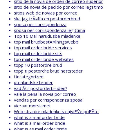
sitio de la novia de orden de correo superior
sitio de novia de pedido por correo legГ­timo
sitios web de novias por correo
ska jag trÃ¤ffa en postorderbrud
sposa per corrispondenza
sposa per corrispondenza legittima
Top 10 Mail narudЕѕbe mladenke
top mail brudbestÃ¤llningswebb
top mail order bride services
top mail order bride sits
top mail order bride websites
topp 10 postordre brud
topp ti postordre brud nettsteder
Uncategorized
utenlandske bruder
vad Ã¤r postorderbruden?
vale la pena la novia por correo
vendita per corrispondenza sposa
vieraat morsiamet
Web stranice mladenke s najviЕЎe poЕЎte
what is a mail order bride
what is a mail-order bride
what is as mail order bride