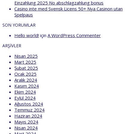
Einzahlung 2025 No abschlagzahlung bonus
Casino inte med Svensk Licens 50+ Nya Casinon utan
Spelpaus
SON YORUMLAR
Hello world!
için
A WordPress Commenter
ARŞIVLER
Nisan 2025
Mart 2025
Şubat 2025
Ocak 2025
Aralık 2024
Kasım 2024
Ekim 2024
Eylül 2024
Ağustos 2024
Temmuz 2024
Haziran 2024
Mayıs 2024
Nisan 2024
Mart 2024