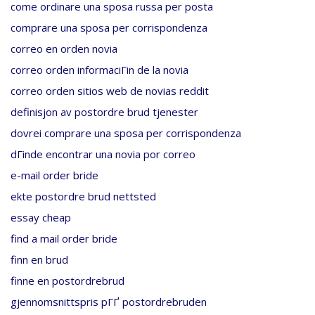
come ordinare una sposa russa per posta
comprare una sposa per corrispondenza
correo en orden novia
correo orden informaciГіn de la novia
correo orden sitios web de novias reddit
definisjon av postordre brud tjenester
dovrei comprare una sposa per corrispondenza
dГіnde encontrar una novia por correo
e-mail order bride
ekte postordre brud nettsted
essay cheap
find a mail order bride
finn en brud
finne en postordrebrud
gjennomsnittspris pГҐ postordrebruden