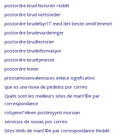
postordre brud historier reddit
postordre brud nettsteder
postordre brudebyrГҐ med det beste omdГёmmet
postordre brudevurderinger
postordre brudhistorier
postordre brudinformasjon
postordre brudtjeneste
postordre koner
prestamosenvalencia.es enlace significativo
que es una novia de pedidos por correo
Quels sont les meilleurs sites de mariГ©e par
correspondance
rotujenvГ¤linen postimyynti morsian
servicios de novias por correo
Sites Web de mariГ©e par correspondance Reddit