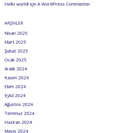
Hello world!
için
A WordPress Commenter
ARŞIVLER
Nisan 2025
Mart 2025
Şubat 2025
Ocak 2025
Aralık 2024
Kasım 2024
Ekim 2024
Eylül 2024
Ağustos 2024
Temmuz 2024
Haziran 2024
Mayıs 2024