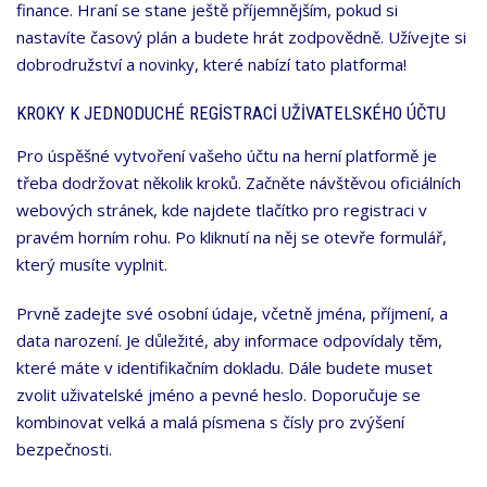
finance. Hraní se stane ještě příjemnějším, pokud si
nastavíte časový plán a budete hrát zodpovědně. Užívejte si
dobrodružství a novinky, které nabízí tato platforma!
KROKY K JEDNODUCHÉ REGISTRACI UŽIVATELSKÉHO ÚČTU
Pro úspěšné vytvoření vašeho účtu na herní platformě je
třeba dodržovat několik kroků. Začněte návštěvou oficiálních
webových stránek, kde najdete tlačítko pro registraci v
pravém horním rohu. Po kliknutí na něj se otevře formulář,
který musíte vyplnit.
Prvně zadejte své osobní údaje, včetně jména, příjmení, a
data narození. Je důležité, aby informace odpovídaly těm,
které máte v identifikačním dokladu. Dále budete muset
zvolit uživatelské jméno a pevné heslo. Doporučuje se
kombinovat velká a malá písmena s čísly pro zvýšení
bezpečnosti.