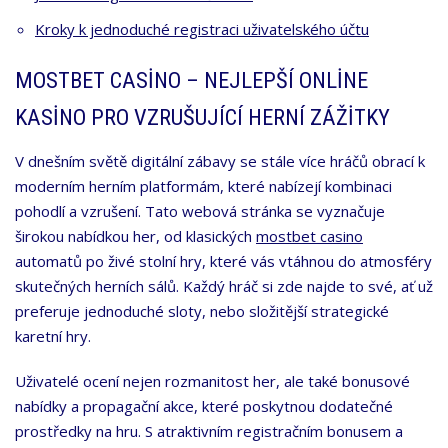
Kroky k jednoduché registraci uživatelského účtu
MOSTBET CASINO – NEJLEPŠÍ ONLINE
KASINO PRO VZRUŠUJÍCÍ HERNÍ ZÁŽITKY
V dnešním světě digitální zábavy se stále více hráčů obrací k
moderním herním platformám, které nabízejí kombinaci
pohodlí a vzrušení. Tato webová stránka se vyznačuje
širokou nabídkou her, od klasických
mostbet casino
automatů po živé stolní hry, které vás vtáhnou do atmosféry
skutečných herních sálů. Každý hráč si zde najde to své, ať už
preferuje jednoduché sloty, nebo složitější strategické
karetní hry.
Uživatelé ocení nejen rozmanitost her, ale také bonusové
nabídky a propagační akce, které poskytnou dodatečné
prostředky na hru. S atraktivním registračním bonusem a