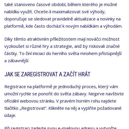
také stanoveno časové období, během kterého je možné
nabídku využít. Chcete-li maximalizovat své výhody,
doporučuje se sledovat pravidelně aktualizace a novinky na
platformě, kde často dochází k novým nabídkám a výhodám.
Díky těmto atraktivním příležitostem mají nováčci možnost
vyzkoušet si různé hry a strategie, aniž by riskovali značné
částky. To činí iniciaci do herního světa mnohem přístupnější
a zábavnější.
JAK SE ZAREGISTROVAT A ZAČÍT HRÁT
Registrace na platformě je jednoduchý proces, který vám
umožní rychle se ponořit do světa zábavy. Nejprve navštivte
oficiální webovou stránku. V pravém horním rohu najdete
tlačítko „Registrovat“. Klikněte na něj a vyplňte požadované
údaje.
Při registraci zadejte svou e-mailovou adresu a vytvořte