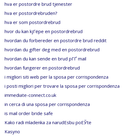
hva er postordre brud tjenester
hva er postordrebruden?
hva er som postordrebrud
hvor du kan kjГёpe en postordrebrud
hvordan du forbereder en postordre brud reddit
hvordan du gifter deg med en postordrebrud
hvordan du kan sende en brud pГҐ mail
hvordan fungerer en postordrebrud
i migliori siti web per la sposa per corrispondenza
i posti migliori per trovare la sposa per corrispondenza
immediate-connect.co.uk
in cerca di una sposa per corrispondenza
is mail order bride safe
Kako radi mladenka za narudЕѕbu poЕЎte
Kasyno