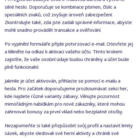
silné heslo. Doporučuje se kombinace písmen, číslic a
speciálních znaků, což zvyšuje úroveň zabezpečení.
Zkontrolujte také, zda jste zadali správné informace, abyste
mohli snadno provádět transakce a ověřování.
Po vyplnění formuláře přijde potvrzovací e-mail. Otevřete jej
a klikněte na odkaz k aktivaci vašeho účtu. Tímto krokem
zajistíte, že vaše osobní údaje budou chráněny a účet bude
plně funkcionalní.
Jakmile je účet aktivován, přihlaste se pomocí e-mailu a
hesla. Pro začátek doporučujeme prozkoumávat sekci her,
kde najdete různé varianty zábavy. Věnujte pozornost
mimořádným nabídkám pro nové zákazníky, které mohou
zahrnovat bonusy za první vklad nebo bezplatné otočky.
Nezapomeňte si také přizpůsobit svůj profil a nastavit limity
sázek, abyste sledovali své herní aktivity a chránili své