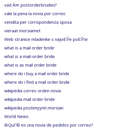
vad Ã¤r postorderbruden?
vale la pena la novia por correo
vendita per corrispondenza sposa
vieraat morsiamet
Web stranice mladenke s najviЕЎe poЕЎte
what is a mail order bride
what is a mail-order bride
what is as mail order bride
where do i buy a mail order bride
where do i find a mail order bride
wikipedia correo orden novia
wikipedia mail order bride
wikipedia postimyynti morsian
World News
ВїQuГ© es una novia de pedidos por correo?