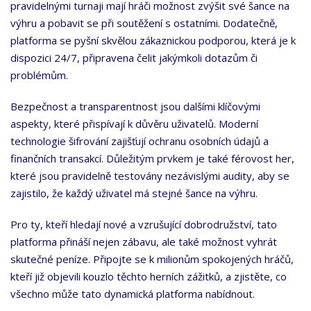
pravidelnými turnaji mají hráči možnost zvýšit své šance na
výhru a pobavit se při soutěžení s ostatními. Dodatečně,
platforma se pyšní skvělou zákaznickou podporou, která je k
dispozici 24/7, připravena čelit jakýmkoli dotazům či
problémům.
Bezpečnost a transparentnost jsou dalšími klíčovými
aspekty, které přispívají k důvěru uživatelů. Moderní
technologie šifrování zajišťují ochranu osobních údajů a
finančních transakcí. Důležitým prvkem je také férovost her,
které jsou pravidelně testovány nezávislými audity, aby se
zajistilo, že každý uživatel má stejné šance na výhru.
Pro ty, kteří hledají nové a vzrušující dobrodružství, tato
platforma přináší nejen zábavu, ale také možnost vyhrát
skutečné peníze. Připojte se k milionům spokojených hráčů,
kteří již objevili kouzlo těchto herních zážitků, a zjistěte, co
všechno může tato dynamická platforma nabídnout.