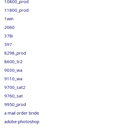
10800_prod
11800_prod
1win
2060
378i
597
8298_prod
8600_tr2
9030_wa
9110_wa
9700_sat2
9760_sat
9950_prod
a mail order bride
adobe photoshop