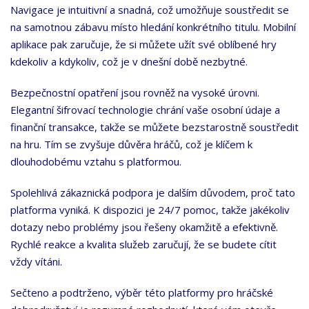
Navigace je intuitivní a snadná, což umožňuje soustředit se
na samotnou zábavu místo hledání konkrétního titulu. Mobilní
aplikace pak zaručuje, že si můžete užít své oblíbené hry
kdekoliv a kdykoliv, což je v dnešní době nezbytné.
Bezpečnostní opatření jsou rovněž na vysoké úrovni.
Elegantní šifrovací technologie chrání vaše osobní údaje a
finanční transakce, takže se můžete bezstarostně soustředit
na hru. Tím se zvyšuje důvěra hráčů, což je klíčem k
dlouhodobému vztahu s platformou.
Spolehlivá zákaznická podpora je dalším důvodem, proč tato
platforma vyniká. K dispozici je 24/7 pomoc, takže jakékoliv
dotazy nebo problémy jsou řešeny okamžitě a efektivně.
Rychlé reakce a kvalita služeb zaručují, že se budete cítit
vždy vítáni.
Sečteno a podtrženo, výběr této platformy pro hráčské