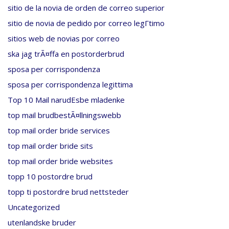
sitio de la novia de orden de correo superior
sitio de novia de pedido por correo legГ­timo
sitios web de novias por correo
ska jag trÃ¤ffa en postorderbrud
sposa per corrispondenza
sposa per corrispondenza legittima
Top 10 Mail narudЕѕbe mladenke
top mail brudbestÃ¤llningswebb
top mail order bride services
top mail order bride sits
top mail order bride websites
topp 10 postordre brud
topp ti postordre brud nettsteder
Uncategorized
utenlandske bruder