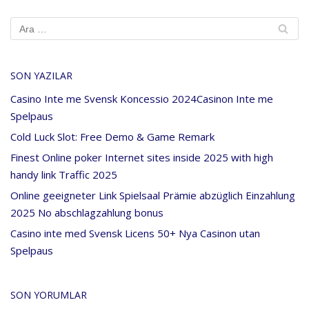
SON YAZILAR
Casino Inte me Svensk Koncessio 2024Casinon Inte me
Spelpaus
Cold Luck Slot: Free Demo & Game Remark
Finest Online poker Internet sites inside 2025 with high
handy link Traffic 2025
Online geeigneter Link Spielsaal Prämie abzüglich Einzahlung
2025 No abschlagzahlung bonus
Casino inte med Svensk Licens 50+ Nya Casinon utan
Spelpaus
SON YORUMLAR