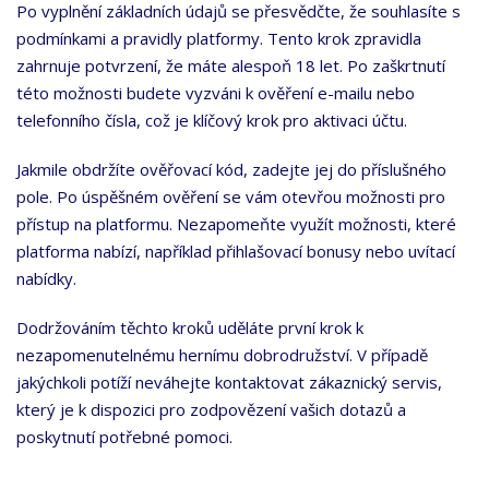
Po vyplnění základních údajů se přesvědčte, že souhlasíte s
podmínkami a pravidly platformy. Tento krok zpravidla
zahrnuje potvrzení, že máte alespoň 18 let. Po zaškrtnutí
této možnosti budete vyzváni k ověření e-mailu nebo
telefonního čísla, což je klíčový krok pro aktivaci účtu.
Jakmile obdržíte ověřovací kód, zadejte jej do příslušného
pole. Po úspěšném ověření se vám otevřou možnosti pro
přístup na platformu. Nezapomeňte využít možnosti, které
platforma nabízí, například přihlašovací bonusy nebo uvítací
nabídky.
Dodržováním těchto kroků uděláte první krok k
nezapomenutelnému hernímu dobrodružství. V případě
jakýchkoli potíží neváhejte kontaktovat zákaznický servis,
který je k dispozici pro zodpovězení vašich dotazů a
poskytnutí potřebné pomoci.